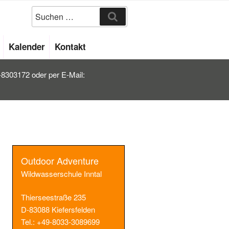
Suchen
Kalender
Kontakt
2-8303172 oder per E-Mail:
Outdoor Adventure
Wildwasserschule Inntal
Thierseestraße 235
D-83088 Kiefersfelden
Tel.: +49-8033-3089699