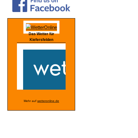
Das Wetter für
Kiefersfelden
Mehr auf
wetteronline.de