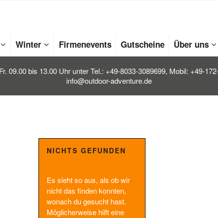
Winter
Firmenevents
Gutscheine
Über uns
Fr. 09.00 bis 13.00 Uhr unter Tel.: +49-8033-3089699, Mobil: +49-17
info@outdoor-adventure.de
NICHTS GEFUNDEN
Es sieht so aus, als ob wir
nicht das finden konnten,
wonach du gesucht hast.
Möglicherweise hilft eine