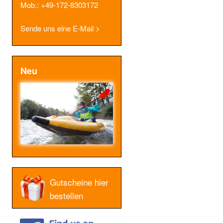
Mob.: +49-172-8303172
Sende uns eine E-Mail >
Neu
Gutscheine hier
bestellen