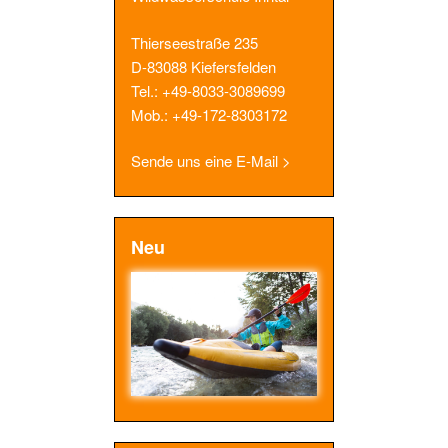
Thierseestraße 235
D-83088 Kiefersfelden
Tel.: +49-8033-3089699
Mob.: +49-172-8303172
Sende uns eine E-Mail >
Neu