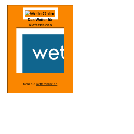
Das Wetter für
Kiefersfelden
Mehr auf
wetteronline.de