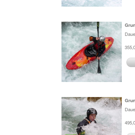
Grun
Daue
355,
Grun
Daue
495,