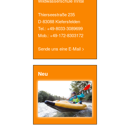
Wildwasserschule Inntal
Thierseestraße 235
D-83088 Kiefersfelden
Tel.: +49-8033-3089699
Mob.: +49-172-8303172
Sende uns eine E-Mail >
Neu