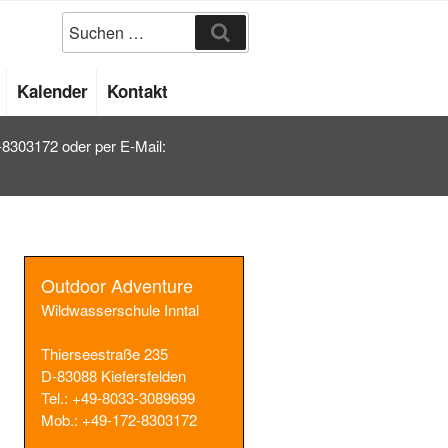
Suchen
Kalender
Kontakt
2-8303172 oder per E-Mail:
Outdoor Adventure
Wildwasserschule Inntal
Thierseestraße 235
D-83088 Kiefersfelden
Tel.: +49-8033-3089699
Mob.: +49-172-8303172