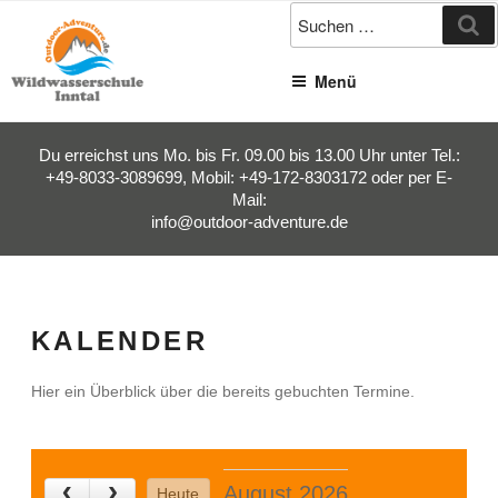
Zum
Su
Inhalt
springen
Menü
Du erreichst uns Mo. bis Fr. 09.00 bis 13.00 Uhr unter Tel.:
+49-8033-3089699, Mobil: +49-172-8303172 oder per E-
Mail:
info@outdoor-adventure.de
KALENDER
Hier ein Überblick über die bereits gebuchten Termine.
August 2026
Heute