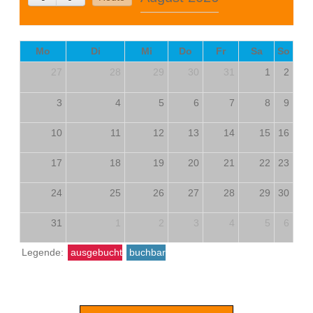
Mo
Di
Mi
Do
Fr
Sa
So
27
28
29
30
31
1
2
3
4
5
6
7
8
9
10
11
12
13
14
15
16
17
18
19
20
21
22
23
24
25
26
27
28
29
30
31
1
2
3
4
5
6
Legende:
ausgebucht
buchbar