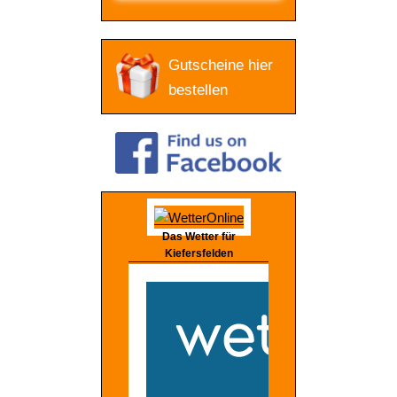
Gutscheine hier
bestellen
Das Wetter für
Kiefersfelden