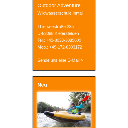
Outdoor Adventure
Wildwasserschule Inntal
Thierseestraße 235
D-83088 Kiefersfelden
Tel.: +49-8033-3089699
Mob.: +49-172-8303172
Sende uns eine E-Mail >
Neu