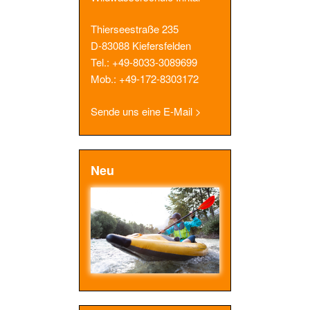
Thierseestraße 235
D-83088 Kiefersfelden
Tel.: +49-8033-3089699
Mob.: +49-172-8303172
Sende uns eine E-Mail >
Neu